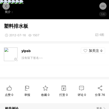
简介：
1/6
塑料排水板
6图
2012-07-16
1507
加关注
ylpsb
0
没有留下签名~~
点赞
0
举报
收藏
0
打赏
0
评论
0
分享
76
相关评论
更多