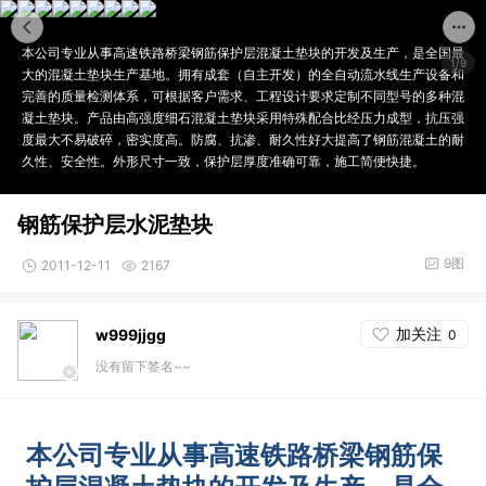
本公司专业从事高速铁路桥梁钢筋保护层混凝土垫块的开发及生产，是全国最
1/9
大的混凝土垫块生产基地。拥有成套（自主开发）的全自动流水线生产设备和
完善的质量检测体系，可根据客户需求、工程设计要求定制不同型号的多种混
凝土垫块。产品由高强度细石混凝土垫块采用特殊配合比经压力成型，抗压强
度最大不易破碎，密实度高。防腐、抗渗、耐久性好大提高了钢筋混凝土的耐
久性、安全性。外形尺寸一致，保护层厚度准确可靠，施工简便快捷。
钢筋保护层水泥垫块
9图
2011-12-11
2167
加关注
w999jjgg
0
没有留下签名~~
本公司专业从事高速铁路桥梁钢筋保