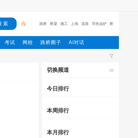
路桥
桥梁
施工
上海
道路
导热油炉
桥梁钢筋
水泥垫块
钢筋水泥垫块
地铁
工程
考试
网校
路桥圈子
AI对话
切换频道
今日排行
本周排行
本月排行