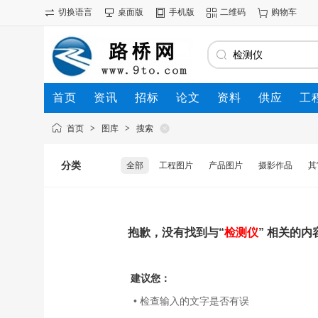
切换语言
桌面版
手机版
二维码
购物车
首页
资讯
招标
论文
资料
供应
工
首页
>
图库
>
搜索
分类
全部
工程图片
产品图片
摄影作品
其
抱歉，没有找到与“
检测仪
” 相关的内
建议您：
• 检查输入的文字是否有误