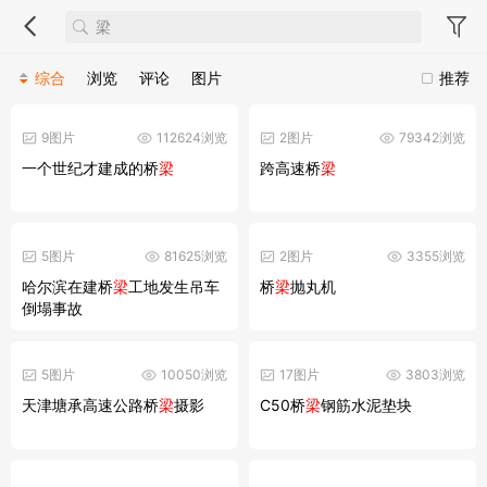
综合
浏览
评论
图片
推荐
9图片
112624浏览
2图片
79342浏览
一个世纪才建成的桥
梁
跨高速桥
梁
5图片
81625浏览
2图片
3355浏览
哈尔滨在建桥
梁
工地发生吊车
桥
梁
抛丸机
倒塌事故
5图片
10050浏览
17图片
3803浏览
天津塘承高速公路桥
梁
摄影
C50桥
梁
钢筋水泥垫块